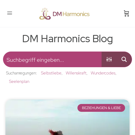
DM Harmonics Blog
Suchanregungen:
Selbstliebe
Willenskraft
Wundercodes
Seelenplan
BEZIEHUNGEN & LIEBE