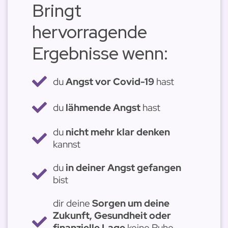
Bringt
hervorragende
Ergebnisse wenn:
du
Angst vor Covid-19
hast
du
lähmende Angst
hast
du
nicht mehr klar denken
kannst
du
in deiner Angst gefangen
bist
dir deine
Sorgen um deine
Zukunft, Gesundheit oder
finanzielle Lage
keine Ruhe