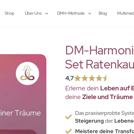
Shop
Über Uns
DMH-Methode
Blog
Multimed
DM-Harmonic
Set Ratenkau
4,7
Erlerne dein
Leben auf 
deine
Ziele und Träume
Das praxiserprobte Syst
Steigerung
der
Lebensq
Meistere deine Transf