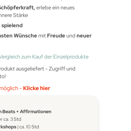
Schöpferkraft,
erlebe ein neues
nnere Stärke
 spielend
chsten Wünsche
mit
Freude
und
neuer
Vergleich zum Kauf der Einzelprodukte
rodukt ausgeliefert - Zugriff und
to!
möglich -
Klicke hier
n Beats + Affirmationen
 ca. 3 Std
rkshops
| ca. 10 Std