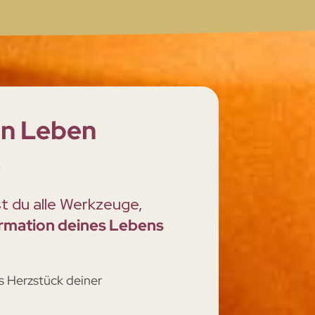
in Leben
!
st du alle Werkzeuge,
ormation deines Lebens
s Herzstück deiner