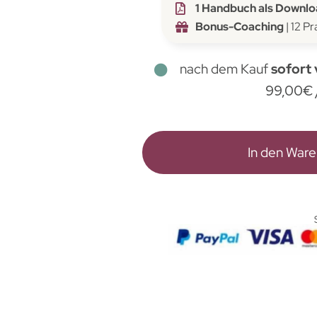
1 Handbuch als Downl
Bonus-Coaching
| 12 P
nach dem Kauf
sofort
99,00
€
In den War