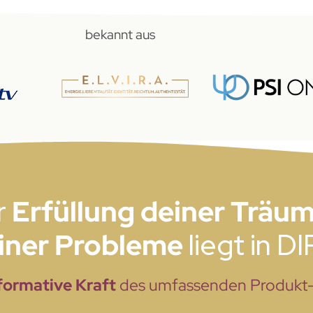
bekannt aus
r
Erfüllung deiner Träu
einer Probleme
liegt in D
formative Kraft
des umfassenden Produkt-Se