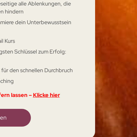
seitige alle Ablenkungen, die
en hindern
miere dein Unterbewusstsein
l Kurs
gsten Schlüssel zum Erfolg:
für den schnellen Durchbruch
ching
fern lassen –
Klicke hier
gen