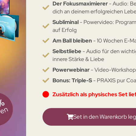
Der Fokusmaximierer
- Audio: Be
dich an deinem erfolgreichen Leb
Subliminal
- Powervideo: Program
auf Erfolg
Am Ball bleiben
- 10 Wochen E-Mai
Selbstliebe
- Audio für den wichti
innere Stärke & Liebe
Powerwebinar
- Video-Workshop 
Bonus: Triple-S
- PRAXIS pur Coa
Zusätzlich als physisches Set lie
Set in den Warenkorb le