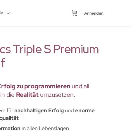
ia
Anmelden
s Triple S Premium
f
Erfolg zu programmieren
und all
in die
Realität
umzusetzen.
em für
nachhaltigen Erfolg
und
enorme
ualität
ormation
in allen Lebenslagen