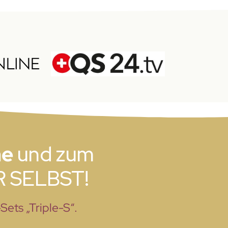
me
und zum
IR SELBST!
ts „Triple-S“.