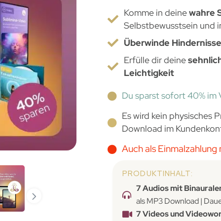
Komme in deine
wahre 
Selbstbewusstsein und i
Überwinde Hindernisse
Erfülle dir deine
sehnli
Leichtigkeit
Du sparst sofort 40% im 
Es wird kein physisches P
Download im Kundenkon
Auch als Einmalzahlung 
PRODUKTINHALT:
7 Audios mit Binaurale
als MP3 Download | Dauer
7 Videos und Videowo