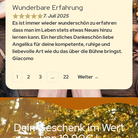
Wunderbare Erfahrung
7. Juli 2025
Es ist immer wieder wunderschön zu erfahren
dass man im Leben stets etwas Neues hinzu
lernen kann. Ein herzliches Dankeschön liebe
Angelika für deine kompetente, ruhige und
liebevolle Art wie du das über die Bühne bringst.
Giacomo
1
2
3
…
22
Weiter →
Dein Geschenk im Wert