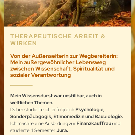
THERAPEUTISCHE ARBEIT &
WIRKEN
Von der Außenseiterin zur Wegbereiterin:
Mein außergewöhnlicher Lebensweg
zwischen Wissenschaft, Spiritualität und
sozialer Verantwortung
Mein Wissensdurst war unstillbar, auch in
weltlichen Themen.
Daher studierte ich erfolgreich
Psychologie,
Sonderpädagogik, Ethnomedizin und Baubiologie.
Ich machte eine Ausbildung zur
Finanzkauffrau
und
studierte 4 Semester
Jura.