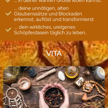
… in deiner wahren Größe leben kannst.
… deine unnötigen, alten
Glaubenssätze und Blockaden
erkennst, auflöst und transformierst
... dein wirkliches, ureigenes
Schöpferdasein täglich zu leben.
VITA