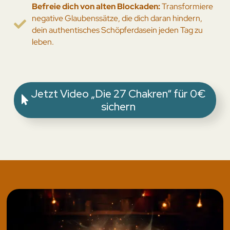
Befreie dich von alten Blockaden:
Transformiere
negative Glaubenssätze, die dich daran hindern,
dein authentisches Schöpferdasein jeden Tag zu
leben.
Jetzt Video „Die 27 Chakren“ für 0€
sichern