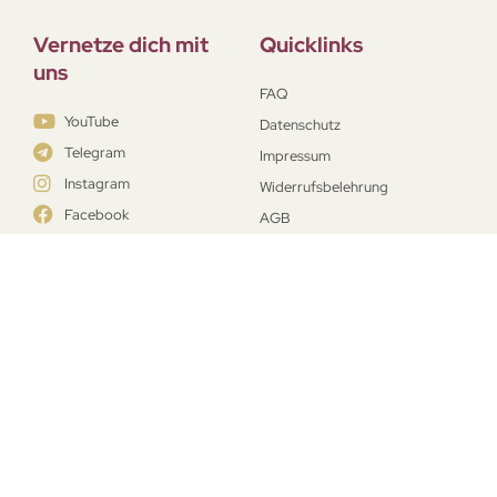
Vernetze dich mit
Quicklinks
uns
FAQ
YouTube
Datenschutz
Telegram
Impressum
Instagram
Widerrufsbelehrung
Facebook
AGB
Erhalte hier deinen Universal­schlüssel
zur Lösung deiner Probleme
Jetzt kostenfrei teilnehmen