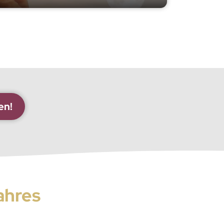
en!
ahres