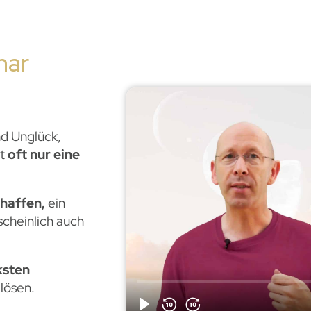
nar
nd Unglück,
it
oft nur eine
chaffen,
ein
scheinlich auch
ksten
lösen.