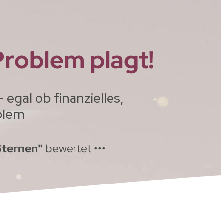
Problem plagt!
egal ob finanzielles,
oblem
Sternen"
bewertet •••