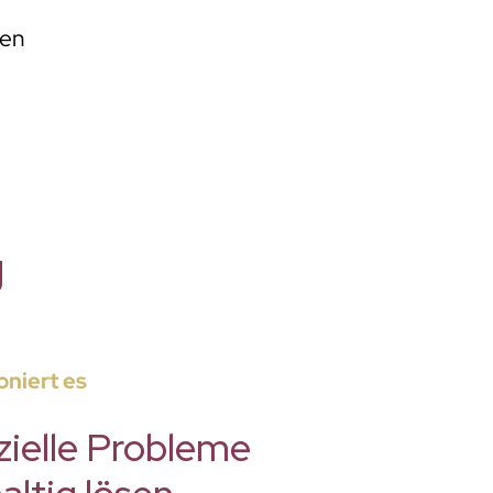
gen
g
oniert es
zielle Probleme