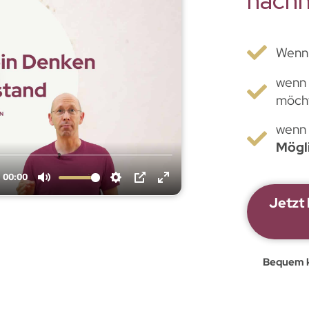
nachh
Wenn
wenn
möch
wenn 
Mögl
Jetzt
Bequem k