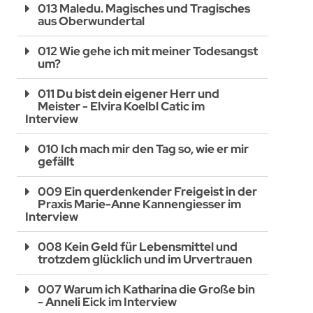
013 Maledu. Magisches und Tragisches
aus Oberwundertal
012 Wie gehe ich mit meiner Todesangst
um?
011 Du bist dein eigener Herr und
Meister - Elvira Koelbl Catic im
Interview
010 Ich mach mir den Tag so, wie er mir
gefällt
009 Ein querdenkender Freigeist in der
Praxis Marie-Anne Kannengiesser im
Interview
008 Kein Geld für Lebensmittel und
trotzdem glücklich und im Urvertrauen
007 Warum ich Katharina die Große bin
- Anneli Eick im Interview