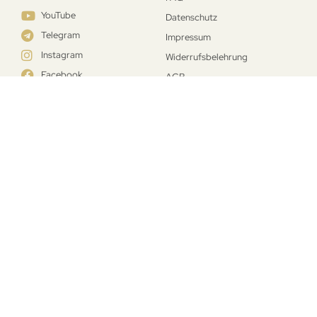
YouTube
Datenschutz
Telegram
Impressum
Instagram
Widerrufsbelehrung
Facebook
AGB
Erhalte hier deinen Universal­schlüssel
zur Lösung deiner Probleme
Jetzt kostenfrei teilnehmen