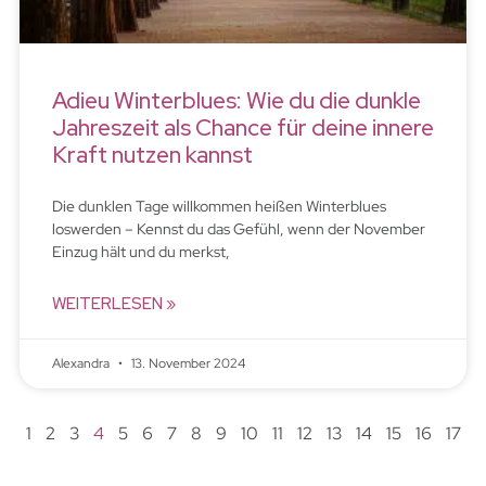
Adieu Winterblues: Wie du die dunkle
Jahreszeit als Chance für deine innere
Kraft nutzen kannst
Die dunklen Tage willkommen heißen Winterblues
loswerden – Kennst du das Gefühl, wenn der November
Einzug hält und du merkst,
WEITERLESEN »
Alexandra
13. November 2024
1
2
3
4
5
6
7
8
9
10
11
12
13
14
15
16
17