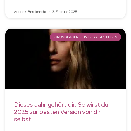
Andreas Bernknecht
3. Februar 2025
GRUNDLAGEN - EIN BESSERES LEBEN
Dieses Jahr gehört dir: So wirst du
2025 zur besten Version von dir
selbst