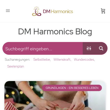
DM Harmonics Blog
Suchanregungen:
Selbstliebe
Willenskraft
Wundercodes
Seelenplan
GRUNDLAGEN - EIN BESSERES LEBEN