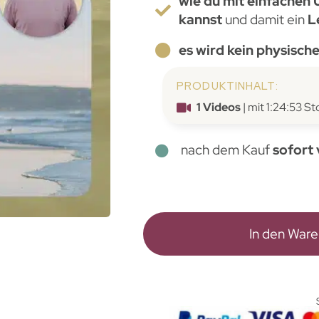
wie du mit einfachen 
kannst
und damit ein
Le
es wird kein physisch
PRODUKTINHALT:
1 Videos
| mit 1:24:53 Std
nach dem Kauf
sofort
In den War