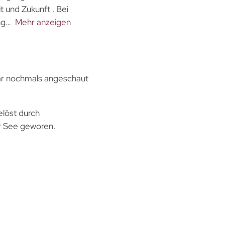
 und Zukunft . Bei
ng
Mehr anzeigen
ar nochmals angeschaut
elöst durch
er See geworen.