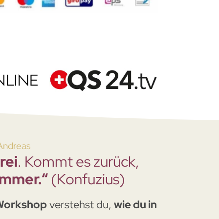
Andreas
rei
. Kommt es zurück,
 immer.“
(Konfuzius)
Workshop
verstehst du,
wie du in