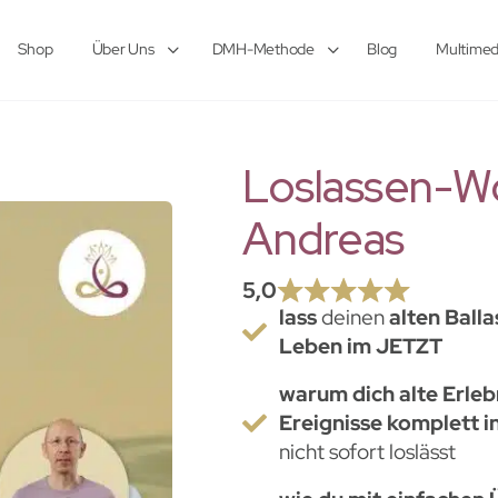
Shop
Über Uns
DMH-Methode
Blog
Multimed
Loslassen-W
Andreas
5,0
lass
deinen
alten Balla
Leben im JETZT
warum dich alte Erleb
Ereignisse komplett i
nicht sofort loslässt