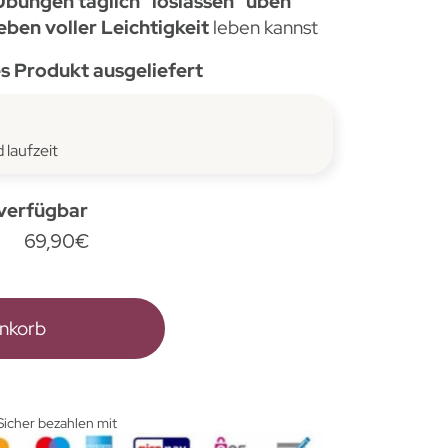
Übungen täglich "loslassen" üben
ben voller Leichtigkeit
leben kannst
es Produkt ausgeliefert
 laufzeit
 verfügbar
69,90
€
enkorb
Sicher bezahlen mit