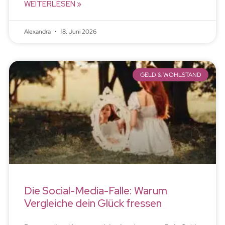
WEITERLESEN »
Alexandra
18. Juni 2026
GELD & WOHLSTAND
Die Social-Media-Falle: Warum
Vergleiche dein Glück fressen