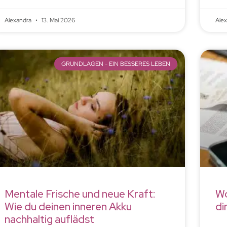
Alexandra
13. Mai 2026
Ale
GRUNDLAGEN - EIN BESSERES LEBEN
Mentale Frische und neue Kraft:
Wo
Wie du deinen inneren Akku
di
nachhaltig auflädst