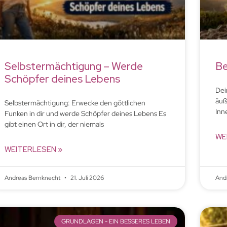
Selbstermächtigung – Werde
Be
Schöpfer deines Lebens
Dei
äuß
Selbstermächtigung: Erwecke den göttlichen
Inn
Funken in dir und werde Schöpfer deines Lebens Es
gibt einen Ort in dir, der niemals
WE
WEITERLESEN »
Andreas Bernknecht
21. Juli 2026
And
GRUNDLAGEN - EIN BESSERES LEBEN