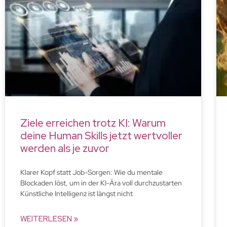
Ziele erreichen trotz KI: Warum
deine Human Skills jetzt wertvoller
werden als je zuvor
Klarer Kopf statt Job-Sorgen: Wie du mentale
Blockaden löst, um in der KI-Ära voll durchzustarten
Künstliche Intelligenz ist längst nicht
WEITERLESEN »