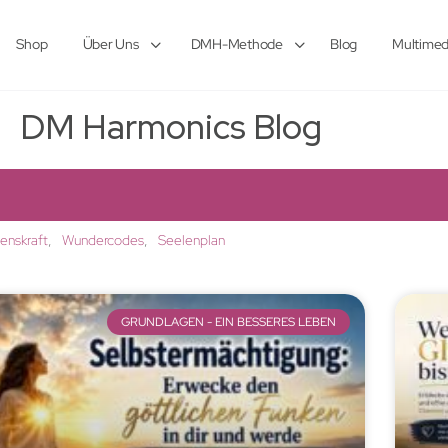
Shop
Über Uns
DMH-Methode
Blog
Multimed
DM Harmonics Blog
lenskraft
Wundercodes
Seelenplan
GRUNDLAGEN - EIN BESSERES LEBEN