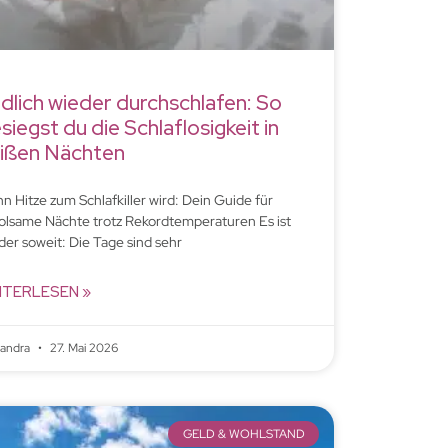
dlich wieder durchschlafen: So
siegst du die Schlaflosigkeit in
ißen Nächten
n Hitze zum Schlafkiller wird: Dein Guide für
olsame Nächte trotz Rekordtemperaturen Es ist
der soweit: Die Tage sind sehr
ITERLESEN »
xandra
27. Mai 2026
GELD & WOHLSTAND