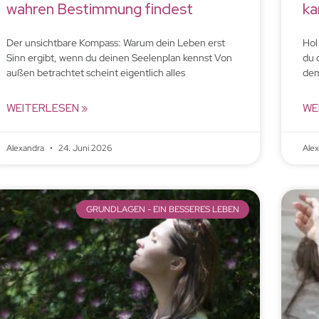
wahren Bestimmung findest
ka
Der unsichtbare Kompass: Warum dein Leben erst
Hol
Sinn ergibt, wenn du deinen Seelenplan kennst Von
du 
außen betrachtet scheint eigentlich alles
dem
WEITERLESEN »
WE
Alexandra
24. Juni 2026
Ale
GRUNDLAGEN - EIN BESSERES LEBEN