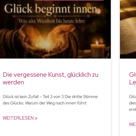
Die vergessene Kunst, glücklich zu
Gl
werden
L
Glück ist kein Zufall – Teil 3 von 3 Die dritte Stimme
Glüc
des Glücks: Warum der Weg nach innen führt
die
ers
WEITERLESEN »
WE