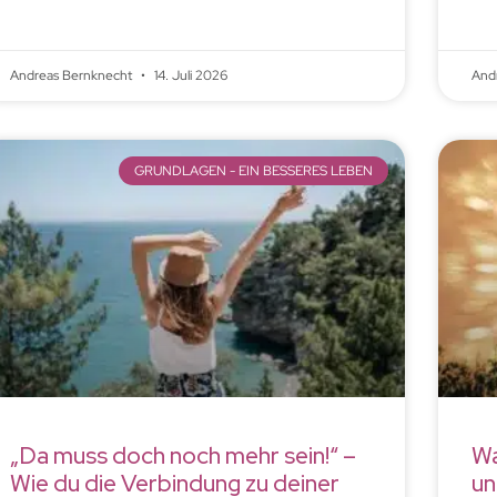
Andreas Bernknecht
14. Juli 2026
And
GRUNDLAGEN - EIN BESSERES LEBEN
„Da muss doch noch mehr sein!“ –
Wa
Wie du die Verbindung zu deiner
un