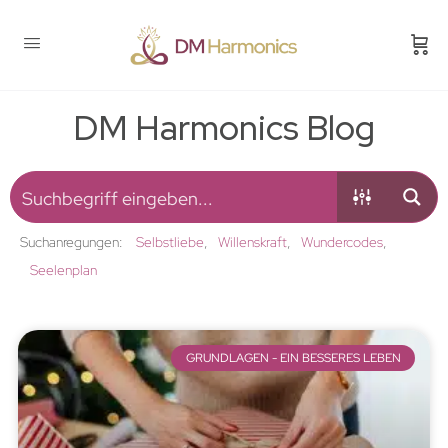
DM Harmonics Blog
Suchanregungen:
Selbstliebe
Willenskraft
Wundercodes
Seelenplan
GRUNDLAGEN - EIN BESSERES LEBEN