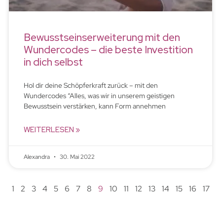
Bewusstseinserweiterung mit den
Wundercodes – die beste Investition
in dich selbst
Hol dir deine Schöpferkraft zurück – mit den
Wundercodes “Alles, was wir in unserem geistigen
Bewusstsein verstärken, kann Form annehmen
WEITERLESEN »
Alexandra
30. Mai 2022
1
2
3
4
5
6
7
8
9
10
11
12
13
14
15
16
17