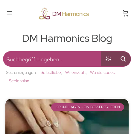
DM Harmonics Blog
Suchanregungen:
Selbstliebe
Willenskraft
Wundercodes
Seelenplan
GRUNDLAGEN - EIN BESSERES LEBEN