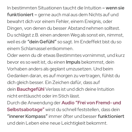
In bestimmten Situationen taucht die Intuition
– wenn sie
funktioniert –
gerne auch mal aus dem Nichts auf und
bewahrt dich vor einem Fehler, einem Ereignis, oder
Dingen, von denen du besser Abstand nehmen solltest.
Du schlägst z.B. einen anderen Weg als sonst ein, nimmst,
weil es dir
“dein Gefühl”
so sagt. Im Endeffekt bist du so
einem Schlamassel entkommen.
Oder wenn du dir etwas Bestimmtes vornimmst, und kurz
bevor es so weit ist, du einen
Impuls
bekommst, dein
Vorhaben anders als geplant umzusetzen. Und beim
Gedanken daran, es auf morgen zu vertragen, fühlst du
dich gleich besser. Ein Zeichen dafür, dass auf
dein
Bauchgefühl
Verlass ist und dich deine Intuition
nicht enttäuscht oder im Stich lässt.
Durch die
Anwendung der
Audio “
Frei von Fremd- und
Selbstsabotage”
wirst du schnell feststellen, dass dein
“innerer Kompass”
immer öfter und besser
funktioniert
und dein Leben eine neue Leichtigkeit bekommt.