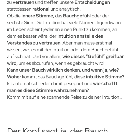
zu
vertrauen
und treffen unsere
Entscheidungen
stattdessen
rational
und analytisch.
Ob die
innere Stimme
, das
Bauchgefühl
oder der
sechste Sinn. Die Intuition hat viele Namen. Irgendwann
im Leben scheint jeder an einen
Punkt
zu kommen, an
dem es besser wäre, der
Intuition anstelle des
Verstandes zu vertrauen.
Aber man muss erst mal
wissen, was es mit der Intuition oder dem Bauchgefühl
auf sich hat. Und vor allem,
wie dieses “Gefühl” greifbar
wird,
um es abzurufen, wenn es gebraucht wird.
Kann unser Bauch wirklich denken, und wenn ja, wie?
Woher
kommt das Bauchgefühl, diese
intuitive Stimme?
Ist automatisch jeder damit gesegnet und
wie schafft
man es diese Stimme wahrzunehmen?
Komm mit auf eine spannende Reise zu deiner Intuition…
Der Kopf sagt ja, der Bauch