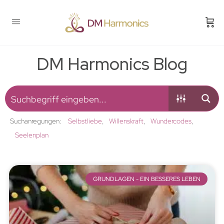
DM Harmonics Blog
Suchanregungen:
Selbstliebe
Willenskraft
Wundercodes
Seelenplan
GRUNDLAGEN - EIN BESSERES LEBEN