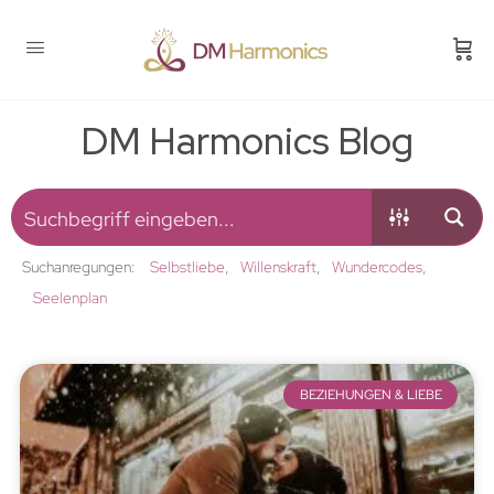
DM Harmonics Blog
Suchanregungen:
Selbstliebe
Willenskraft
Wundercodes
Seelenplan
BEZIEHUNGEN & LIEBE