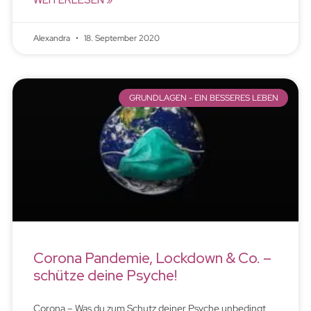
WEITERLESEN »
Alexandra
18. September 2020
GRUNDLAGEN - EIN BESSERES LEBEN
Corona Pandemie, Lockdown & Co. –
schütze deine Psyche!
Corona – Was du zum Schutz deiner Psyche unbedingt