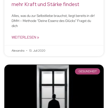
mehr Kraft und Stärke findest
Alles, was du zur Selbstliebe brauchst, liegt bereits in dir!
DMH – Methode “Deine Essenz des Glücks” Fragst du
dich
WEITERLESEN »
Alexandra
13. Juli 2020
GESUNDHEIT