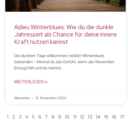
Adieu Winterblues: Wie du die dunkle
Jahreszeit als Chance für deine innere
Kraft nutzen kannst
Die dunklen Tage willkommen heißen Winterblues
loswerden – Kennst du das Gefühl, wenn der November
Einzug hält und du merkst,
WEITERLESEN »
Alexandra
13. November 2024
1
2
3
4
5
6
7
8
9
10
11
12
13
14
15
16
17