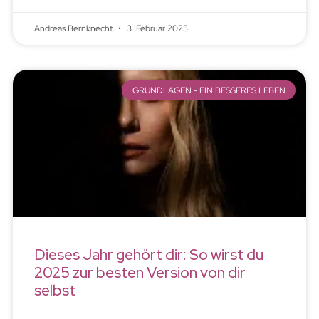
Andreas Bernknecht
3. Februar 2025
GRUNDLAGEN - EIN BESSERES LEBEN
Dieses Jahr gehört dir: So wirst du
2025 zur besten Version von dir
selbst