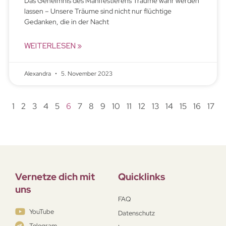
Das Geheimnis des Manifestierens Träume wahr werden
lassen – Unsere Träume sind nicht nur flüchtige
Gedanken, die in der Nacht
WEITERLESEN »
Alexandra
5. November 2023
1
2
3
4
5
6
7
8
9
10
11
12
13
14
15
16
17
Vernetze dich mit
Quicklinks
uns
FAQ
YouTube
Datenschutz
Telegram