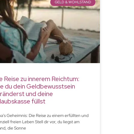
GELD & WOHLSTAND
e Reise zu innerem Reichtum:
e du dein Geldbewusstsein
ränderst und deine
laubskasse füllst
a’s Geheimnis: Die Reise zu einem erfüllten und
nziell freien Leben Stell dir vor, du liegst am
and, die Sonne