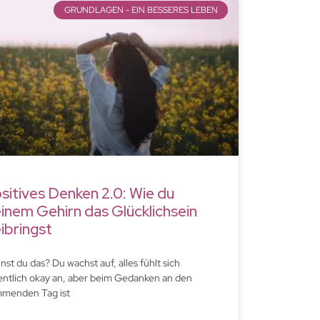
GRUNDLAGEN - EIN BESSERES LEBEN
sitives Denken 2.0: Wie du
inem Gehirn das Glücklichsein
ibringst
nst du das? Du wachst auf, alles fühlt sich
entlich okay an, aber beim Gedanken an den
menden Tag ist