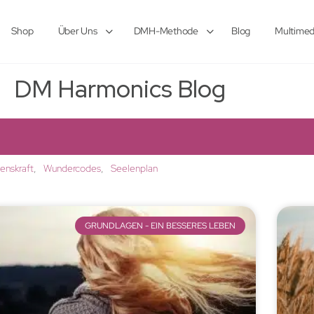
Shop
Über Uns
DMH-Methode
Blog
Multimed
DM Harmonics Blog
lenskraft
Wundercodes
Seelenplan
GRUNDLAGEN - EIN BESSERES LEBEN