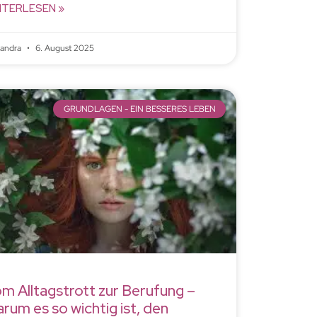
ITERLESEN »
xandra
6. August 2025
GRUNDLAGEN - EIN BESSERES LEBEN
m Alltagstrott zur Berufung –
rum es so wichtig ist, den