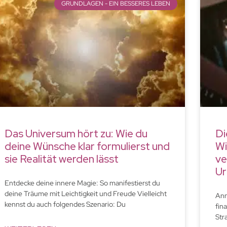
GRUNDLAGEN - EIN BESSERES LEBEN
Das Universum hört zu: Wie du
Di
deine Wünsche klar formulierst und
Wi
sie Realität werden lässt
ve
Ur
Entdecke deine innere Magie: So manifestierst du
deine Träume mit Leichtigkeit und Freude Vielleicht
Ann
kennst du auch folgendes Szenario: Du
fina
Str