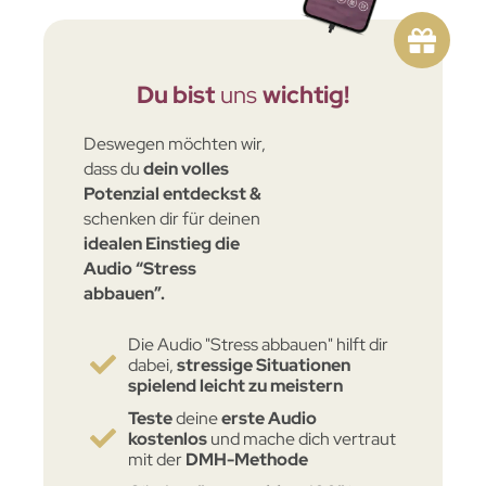
Du bist
uns
wichtig!
Deswegen möchten wir,
dass du
dein volles
Potenz
ial
entdeckst
&
schenken dir für deinen
idealen Einstieg
die
Audio “Stress
abbauen”.
Die Audio "Stress abbauen" hilft dir
dabei,
stressige Situationen
spielend leicht zu meistern
Teste
deine
erste Audio
kostenlos
und mache dich vertraut
mit der
DMH-Methode