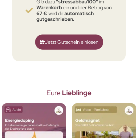
Gib dazu
"stressabbau100"
im
Warenkorb
ein und der Betrag von
67 €
wird dir
automatisch
gutgeschrieben.
Jetzt Gutschein einlösen
Eure
Lieblinge