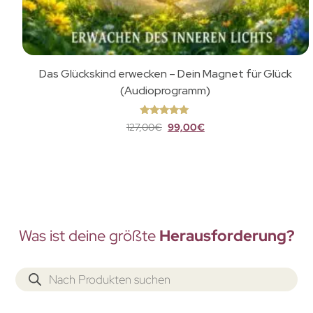
Das Glückskind erwecken – Dein Magnet für Glück
(Audioprogramm)
Bewertet
127,00
€
99,00
€
mit
5
von
5
Was ist deine größte
Herausforderung?