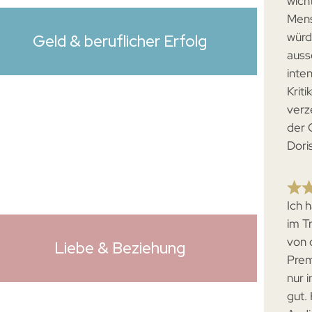
wich
Mens
würd
Geld & beruflicher Erfolg
auss
inten
Krit
verz
der 
Dori
Ich 
im T
von 
Liebe & Beziehung
Prem
nur 
gut.