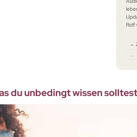
Audi
lebe
Upd
Rolf 
← 
…
s du unbedingt wissen solltest 