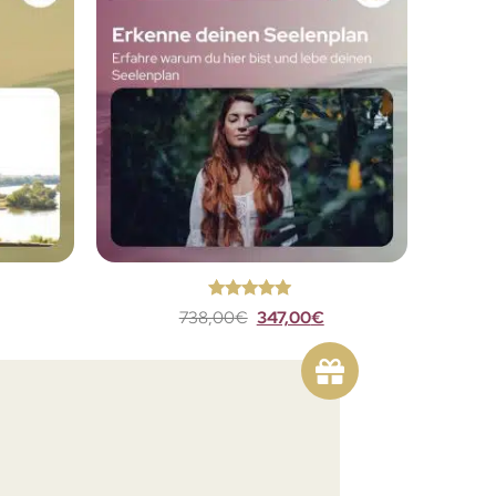
me
und
derung
t.
n
Bewertet
738,00
€
347,00
€
mit
4.9
von 5