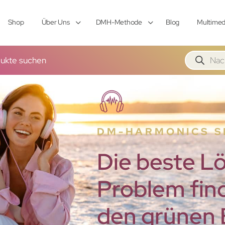
Shop
Über Uns
DMH-Methode
Blog
Multimed
ukte suchen
DM-HARMONICS 
Die beste Lö
Problem fin
den grünen B