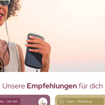
Unsere
Empfehlungen
für dich
... wenn dich ein
Problem plagt!