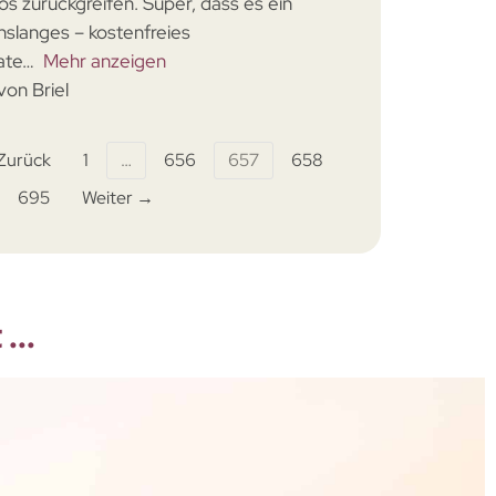
os zurückgreifen. Super, dass es ein
nslanges – kostenfreies
ate
Mehr anzeigen
von Briel
Zurück
1
…
656
657
658
695
Weiter →
...