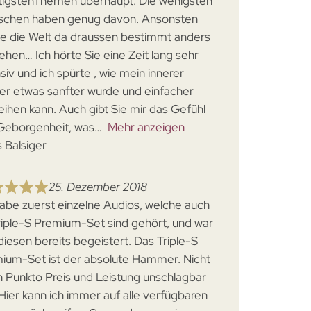
tigstenThemen überhaupt. Die wenigsten
chen haben genug davon. Ansonsten
e die Welt da draussen bestimmt anders
ehen… Ich hörte Sie eine Zeit lang sehr
siv und ich spürte , wie mein innerer
iker etwas sanfter wurde und einfacher
eihen kann. Auch gibt Sie mir das Gefühl
Geborgenheit, was
Mehr anzeigen
s Balsiger
25. Dezember 2018
habe zuerst einzelne Audios, welche auch
riple-S Premium-Set sind gehört, und war
diesen bereits begeistert. Das Triple-S
ium-Set ist der absolute Hammer. Nicht
in Punkto Preis und Leistung unschlagbar
 Hier kann ich immer auf alle verfügbaren