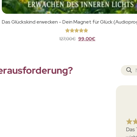
Das Glückskind erwecken – Dein Magnet für Glück (Audiopr
Bewertet
127,00
€
99,00
€
mit
5
von
5
erausforderung?
Das 