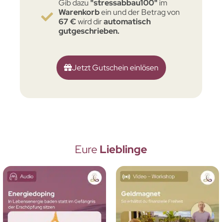
Gib dazu
"stressabbau100"
im
Warenkorb
ein und der Betrag von
67 €
wird dir
automatisch
gutgeschrieben.
Jetzt Gutschein einlösen
Eure
Lieblinge