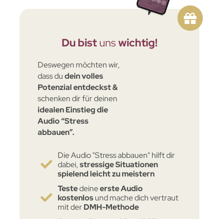
Du bist
uns
wichtig!
Deswegen möchten wir,
dass du
dein volles
Potenz
ial
entdeckst
&
schenken dir für deinen
idealen Einstieg
die
Audio “Stress
abbauen”.
Die Audio "Stress abbauen" hilft dir
dabei,
stressige Situationen
spielend leicht zu meistern
Teste
deine
erste Audio
kostenlos
und mache dich vertraut
mit der
DMH-Methode