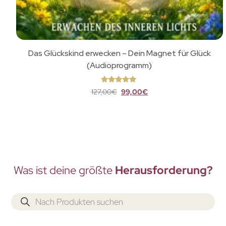
Das Glückskind erwecken – Dein Magnet für Glück
(Audioprogramm)
Bewertet
127,00
€
99,00
€
mit
5
von
5
Was ist deine größte
Herausforderung?