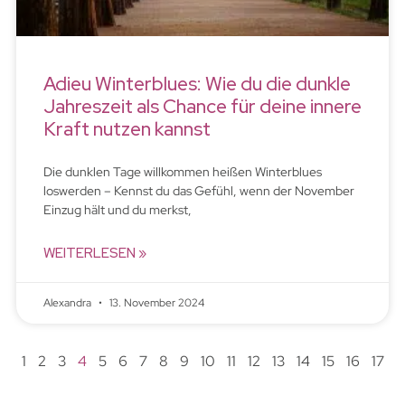
Adieu Winterblues: Wie du die dunkle
Jahreszeit als Chance für deine innere
Kraft nutzen kannst
Die dunklen Tage willkommen heißen Winterblues
loswerden – Kennst du das Gefühl, wenn der November
Einzug hält und du merkst,
WEITERLESEN »
Alexandra
13. November 2024
1
2
3
4
5
6
7
8
9
10
11
12
13
14
15
16
17