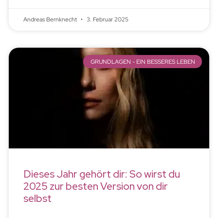
Andreas Bernknecht
3. Februar 2025
GRUNDLAGEN - EIN BESSERES LEBEN
Dieses Jahr gehört dir: So wirst du
2025 zur besten Version von dir
selbst