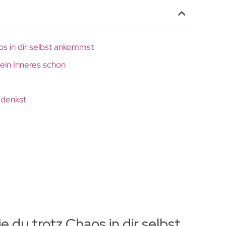
os in dir selbst ankommst
dein Inneres schon
 denkst
g
e du trotz Chaos in dir selbst