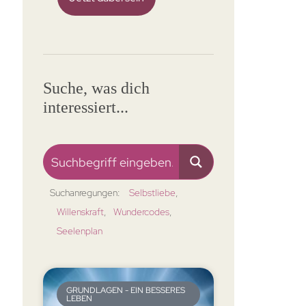
Suche, was dich
interessiert...
Suchanregungen:
Selbstliebe
Willenskraft
Wundercodes
Seelenplan
GRUNDLAGEN - EIN BESSERES
LEBEN