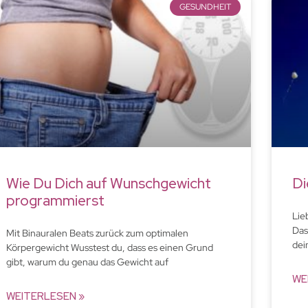
GESUNDHEIT
Wie Du Dich auf Wunschgewicht
Di
programmierst
Lie
Das
Mit Binauralen Beats zurück zum optimalen
dei
Körpergewicht Wusstest du, dass es einen Grund
gibt, warum du genau das Gewicht auf
WE
WEITERLESEN »