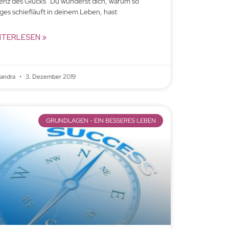
enz des Glücks” Du wunderst dich, warum so
iges schiefläuft in deinem Leben, hast
ITERLESEN »
xandra
3. Dezember 2019
GRUNDLAGEN - EIN BESSERES LEBEN