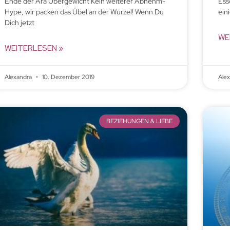
Ende der Ära Übergewicht Kein weiterer Abnehm-
Ess
Hype, wir packen das Übel an der Wurzel! Wenn Du
ein
Dich jetzt
WE
WEITERLESEN »
Alexandra
10. Dezember 2019
Ale
BEZIEHUNGEN & LIEBE