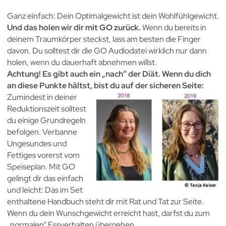
Ganz einfach: Dein Optimalgewicht ist dein Wohlfühlgewicht.
Und das holen wir dir mit GO zurück.
Wenn du bereits in
deinem Traumkörper steckst, lass am besten die Finger
davon. Du solltest dir die GO Audiodatei wirklich nur dann
holen, wenn du dauerhaft abnehmen willst.
Achtung! Es gibt auch ein „nach“ der Diät. Wenn du dich
an diese Punkte hältst, bist du auf der sicheren Seite:
Zumindest in deiner
Reduktionszeit solltest
du einige Grundregeln
befolgen. Verbanne
Ungesundes und
Fettiges vorerst vom
Speiseplan. Mit GO
gelingt dir das einfach
und leicht: Das im Set
enthaltene Handbuch steht dir mit Rat und Tat zur Seite.
Wenn du dein Wunschgewicht erreicht hast, darfst du zum
„normalen“ Essverhalten übergehen.