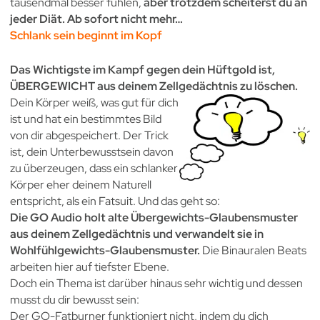
tausendmal besser fühlen,
aber trotzdem scheiterst du an
jeder Diät. Ab sofort nicht mehr…
Schlank sein beginnt im Kopf
Das Wichtigste im Kampf gegen dein Hüftgold ist,
ÜBERGEWICHT aus deinem Zellgedächtnis zu löschen.
Dein Körper weiß, was gut für dich
ist und hat ein bestimmtes Bild
von dir abgespeichert. Der Trick
ist, dein Unterbewusstsein davon
zu überzeugen, dass ein schlanker
Körper eher deinem Naturell
entspricht, als ein Fatsuit. Und das geht so:
Die GO Audio holt alte Übergewichts-Glaubensmuster
aus deinem Zellgedächtnis und verwandelt sie in
Wohlfühlgewichts-Glaubensmuster.
Die Binauralen Beats
arbeiten hier auf tiefster Ebene.
Doch ein Thema ist darüber hinaus sehr wichtig und dessen
musst du dir bewusst sein:
Der GO-Fatburner funktioniert nicht, indem du dich