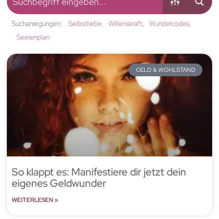
Suchanregungen:
Selbstliebe
Willenskraft
Wundercodes
Seelenplan
GELD & WOHLSTAND
So klappt es: Manifestiere dir jetzt dein
eigenes Geldwunder
WEITERLESEN »