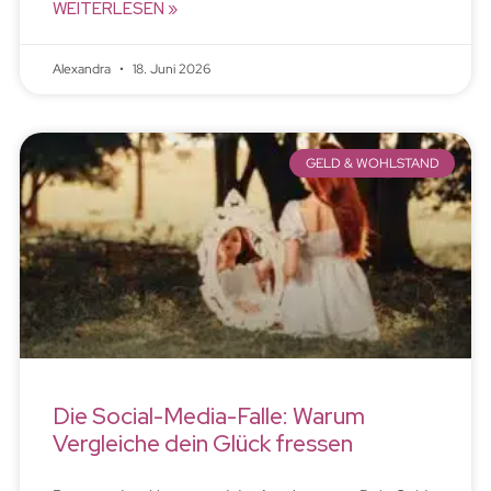
WEITERLESEN »
Alexandra
18. Juni 2026
GELD & WOHLSTAND
Die Social-Media-Falle: Warum
Vergleiche dein Glück fressen