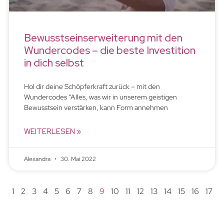
Bewusstseinserweiterung mit den
Wundercodes – die beste Investition
in dich selbst
Hol dir deine Schöpferkraft zurück – mit den
Wundercodes “Alles, was wir in unserem geistigen
Bewusstsein verstärken, kann Form annehmen
WEITERLESEN »
Alexandra
30. Mai 2022
1
2
3
4
5
6
7
8
9
10
11
12
13
14
15
16
17