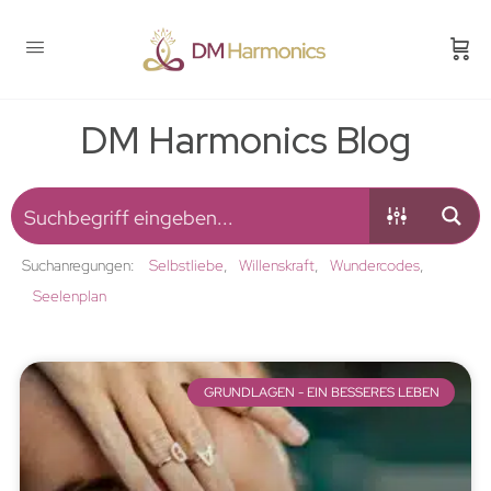
DM Harmonics Blog
Suchanregungen:
Selbstliebe
Willenskraft
Wundercodes
Seelenplan
GRUNDLAGEN - EIN BESSERES LEBEN