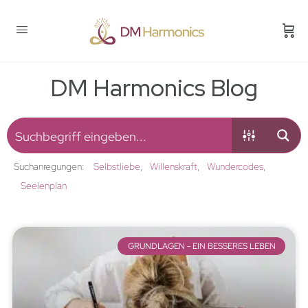
DM Harmonics Blog
Suchanregungen:
Selbstliebe
Willenskraft
Wundercodes
Seelenplan
GRUNDLAGEN - EIN BESSERES LEBEN