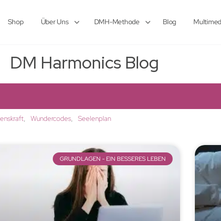
Shop
Über Uns
DMH-Methode
Blog
Multimed
DM Harmonics Blog
lenskraft
Wundercodes
Seelenplan
GRUNDLAGEN - EIN BESSERES LEBEN