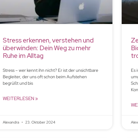
Stress erkennen, verstehen und
Ze
überwinden: Dein Weg zu mehr
Bi
Ruhe im Alltag
tr
Stress – wer kennt ihn nicht? Er ist der unsichtbare
Es 
Begleiter, der uns oft schon beim Aufstehen
umg
begrüßt und bis
Sch
Kon
WEITERLESEN »
WE
Alexandra
23. Oktober 2024
Ale