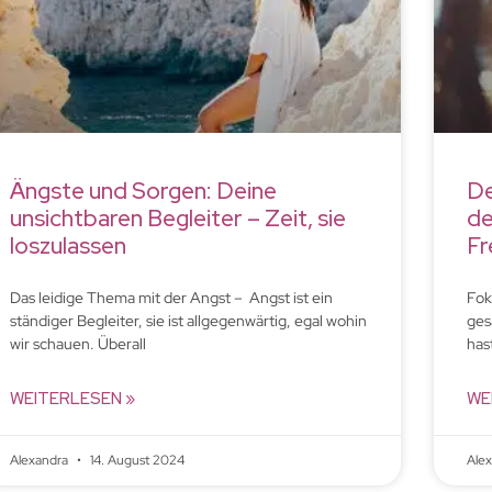
Ängste und Sorgen: Deine
De
unsichtbaren Begleiter – Zeit, sie
de
loszulassen
F
Das leidige Thema mit der Angst – Angst ist ein
Fok
ständiger Begleiter, sie ist allgegenwärtig, egal wohin
ges
wir schauen. Überall
has
WEITERLESEN »
WE
Alexandra
14. August 2024
Ale