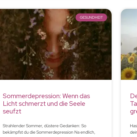
GESUNDHEIT
Sommerdepression: Wenn das
De
Licht schmerzt und die Seele
Ta
seufzt
gr
Strahlender Sommer, düstere Gedanken: So
Has
bekämpfst du die Sommerdepression Na endlich,
dei