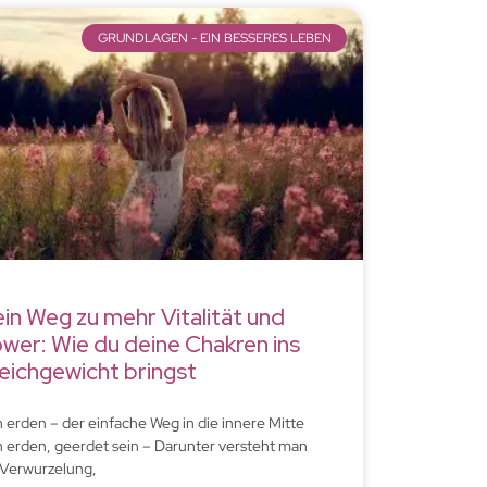
GRUNDLAGEN - EIN BESSERES LEBEN
in Weg zu mehr Vitalität und
wer: Wie du deine Chakren ins
eichgewicht bringst
h erden – der einfache Weg in die innere Mitte
h erden, geerdet sein – Darunter versteht man
 Verwurzelung,