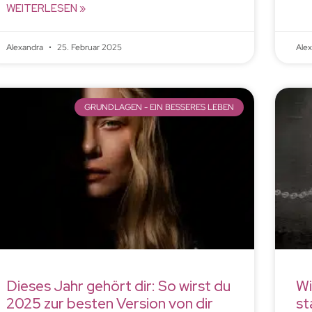
WEITERLESEN »
Alexandra
25. Februar 2025
Ale
GRUNDLAGEN - EIN BESSERES LEBEN
Dieses Jahr gehört dir: So wirst du
Wi
2025 zur besten Version von dir
st