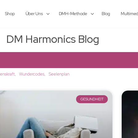
Shop
Über Uns
DMH-Methode
Blog
Multimed
DM Harmonics Blog
lenskraft
Wundercodes
Seelenplan
GESUNDHEIT