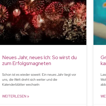
Neues Jahr, neues Ich: So wirst du
Gr
zum Erfolgsmagneten
ka
Schon ist es wieder soweit: Ein neues Jahr liegt vor
Las
uns, die Welt dreht sich weiter und die
Wol
Kalenderblätter wechseln
abb
WEITERLESEN »
WE