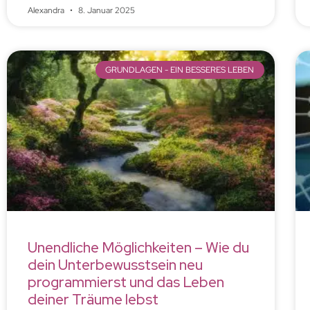
Alexandra
8. Januar 2025
GRUNDLAGEN - EIN BESSERES LEBEN
Unendliche Möglichkeiten – Wie du
dein Unterbewusstsein neu
programmierst und das Leben
deiner Träume lebst