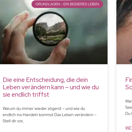
GRUNDLAGEN - EIN BESSERES LEBEN
Die eine Entscheidung, die dein
Fi
Leben verändern kann – und wie du
Sc
sie endlich triffst
War
See
Warum du immer wieder zögerst – und wie du
Du 
endlich ins Handeln kommst Das Leben verändern –
Stell dir vor,
WE