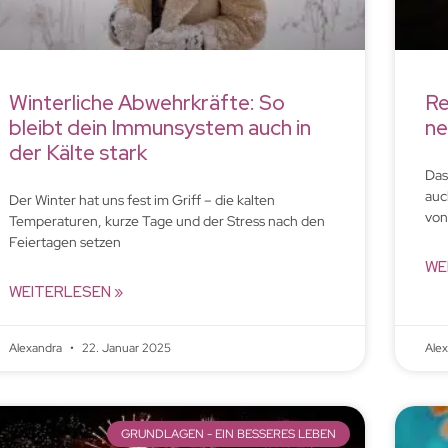
Winterliche Abwehrkräfte: So
Re
bleibt dein Immunsystem auch in
ne
der Kälte stark
Das
auc
Der Winter hat uns fest im Griff – die kalten
von
Temperaturen, kurze Tage und der Stress nach den
Feiertagen setzen
WE
WEITERLESEN »
Alexandra
22. Januar 2025
Ale
GRUNDLAGEN - EIN BESSERES LEBEN