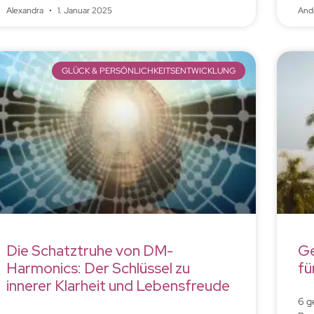
Alexandra
1. Januar 2025
And
GLÜCK & PERSÖNLICHKEITSENTWICKLUNG
Die Schatztruhe von DM-
Ge
Harmonics: Der Schlüssel zu
fü
innerer Klarheit und Lebensfreude
6 g