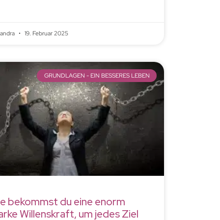
xandra
19. Februar 2025
GRUNDLAGEN - EIN BESSERES LEBEN
e bekommst du eine enorm
arke Willenskraft, um jedes Ziel