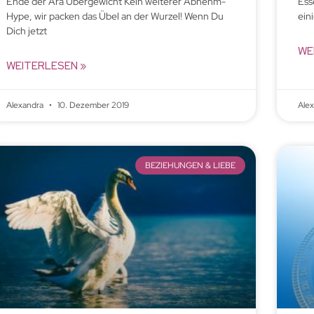
Ende der Ära Übergewicht Kein weiterer Abnehm-
Ess
Hype, wir packen das Übel an der Wurzel! Wenn Du
ein
Dich jetzt
WE
WEITERLESEN »
Alexandra
10. Dezember 2019
Ale
BEZIEHUNGEN & LIEBE