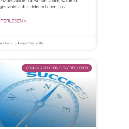
enz des Glücks” Du wunderst dich, warum so
iges schiefläuft in deinem Leben, hast
ITERLESEN »
xandra
3. Dezember 2019
GRUNDLAGEN - EIN BESSERES LEBEN