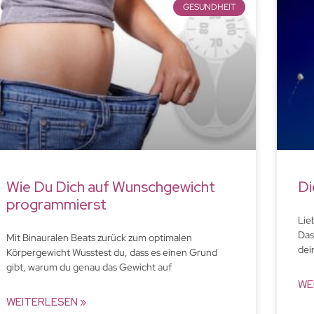
GESUNDHEIT
Wie Du Dich auf Wunschgewicht
Di
programmierst
Lie
Das
Mit Binauralen Beats zurück zum optimalen
dei
Körpergewicht Wusstest du, dass es einen Grund
gibt, warum du genau das Gewicht auf
WE
WEITERLESEN »