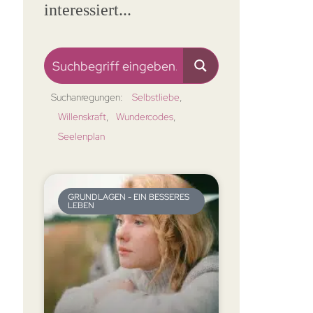
interessiert...
Suchanregungen:
Selbstliebe
Willenskraft
Wundercodes
Seelenplan
GRUNDLAGEN - EIN BESSERES
LEBEN