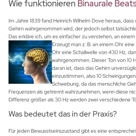
Wie funktionieren
Binaurale Beat
Im Jahre 1839 fand Heinrich Wilhelm Dove heraus, dass
Gehirn wahrgenommen wird, der jedoch selbst tatsächlic
Das erkläre ich, um es einfacher zu verstehen, an eine
Erzeugt man z. B. an einem Ohr eine
Ohr eine Schallwelle von 430 Hz, dan
wahrgenommen. Dieser Ton von 10 Hz
daran ist, dass das Gehirn unverzügl
einzustimmen, also 10 Schwingungen
Schwebung, da das menschliche Gehö
Frequenzen als getrennt wahrzunehmen, wenn diese nicht
Differenz größer als 30 Hz werden zwei verschiedene
Was bedeutet das in der Praxis?
Für jeden Bewusstseinszustand gibt es eine entspreche