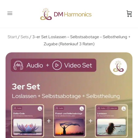
Start
/
Sets
/ 3-er Set Loslassen – Selbstsabotage – Selbstheilung +
Zugabe (Ratenkauf 3 Raten)