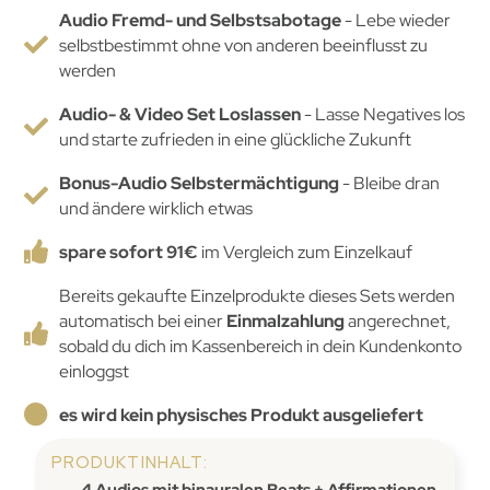
Audio Fremd- und Selbstsabotage
- Lebe wieder
selbstbestimmt ohne von anderen beeinflusst zu
werden
Audio- & Video Set Loslassen
- Lasse Negatives los
und starte zufrieden in eine glückliche Zukunft
Bonus-Audio Selbstermächtigung
- Bleibe dran
und ändere wirklich etwas
spare sofort 91€
im Vergleich zum Einzelkauf
Bereits gekaufte Einzelprodukte dieses Sets werden
automatisch bei einer
Einmalzahlung
angerechnet,
sobald du dich im Kassenbereich in dein Kundenkonto
einloggst
es wird kein physisches Produkt ausgeliefert
PRODUKTINHALT:
4 Audios mit binauralen Beats + Affirmationen