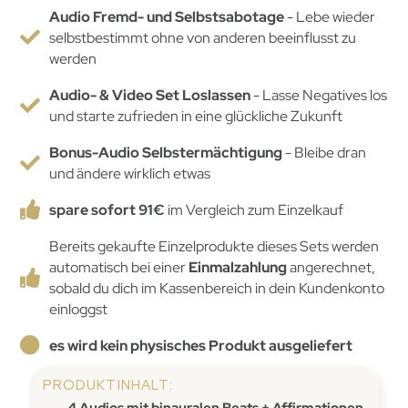
Audio Fremd- und Selbstsabotage
- Lebe wieder
selbstbestimmt ohne von anderen beeinflusst zu
werden
Audio- & Video Set Loslassen
- Lasse Negatives los
und starte zufrieden in eine glückliche Zukunft
Bonus-Audio Selbstermächtigung
- Bleibe dran
und ändere wirklich etwas
spare sofort 91€
im Vergleich zum Einzelkauf
Bereits gekaufte Einzelprodukte dieses Sets werden
automatisch bei einer
Einmalzahlung
angerechnet,
sobald du dich im Kassenbereich in dein Kundenkonto
einloggst
es wird kein physisches Produkt ausgeliefert
PRODUKTINHALT:
4 Audios mit binauralen Beats + Affirmationen