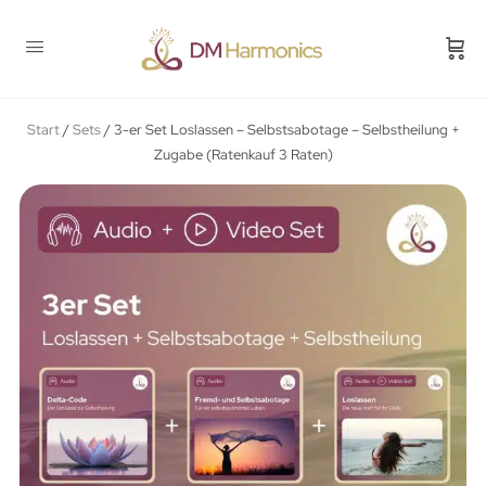
Start
/
Sets
/ 3-er Set Loslassen – Selbstsabotage – Selbstheilung +
Zugabe (Ratenkauf 3 Raten)