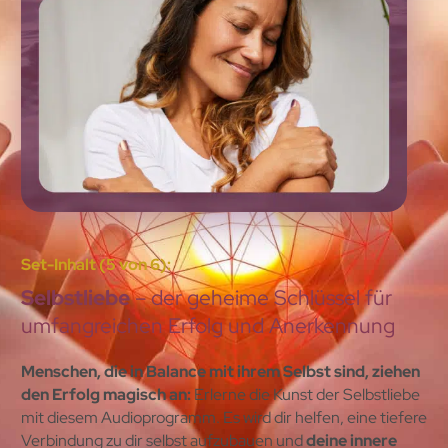
Set-Inhalt (5 von 6):
Selbstliebe
– der geheime Schlüssel für
umfangreichen Erfolg und Anerkennung
Menschen, die in Balance mit ihrem Selbst sind, ziehen
den Erfolg magisch an:
Erlerne die Kunst der Selbstliebe
mit diesem Audioprogramm. Es wird dir helfen, eine tiefere
Verbindung zu dir selbst aufzubauen und
deine innere