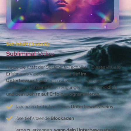
Set-Inhalt (3 von 6):
Subliminal
-Video
Nutze die Kraft der Subliminal-Techniken. Dieses visuelle
Erlebnis als Video wird dich
ganz tief im
Unterbewusstsein
mit positiven Affirmationen
versorgen, die deine Überzeugungen stärken und
dich
und dein Gehirn auf Erfolg programmieren.
tauche in die Tiefen deines
Unterbewusstseins
löse tief sitzende
Blockaden
lerne zu erkennen,
wann dein Unterbewusstsein