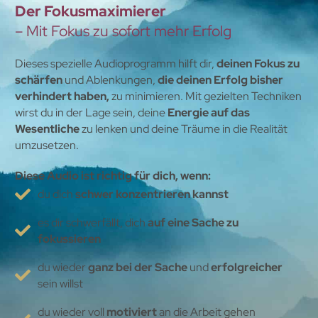
Der Fokusmaximierer
– Mit Fokus zu sofort mehr Erfolg
Dieses spezielle Audioprogramm hilft dir,
deinen Fokus zu
schärfen
und Ablenkungen,
die deinen Erfolg bisher
verhindert haben,
zu minimieren. Mit gezielten Techniken
wirst du in der Lage sein, deine
Energie auf das
Wesentliche
zu lenken und deine Träume in die Realität
umzusetzen.
Diese Audio ist richtig für dich, wenn:
du dich
schwer konzentrieren kannst
es dir schwerfällt, dich
auf eine Sache zu
fokussieren
du wieder
ganz bei der Sache
und
erfolgreicher
sein willst
du wieder voll
motiviert
an die Arbeit gehen