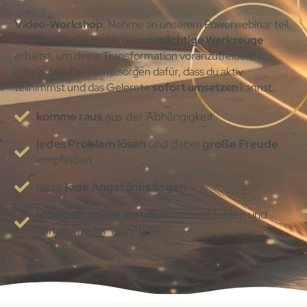
Video-Workshop
: Nehme an unserem Powerwebinar teil,
wo du wertvolle Einblicke und
mächtige Werkzeuge
erhältst, um deine Transformation voranzutreiben.
Interaktive Elemente sorgen dafür, dass du aktiv
teilnimmst und das Gelernte
sofort umsetzen
kannst.
komme raus
aus der Abhängigkeit
jedes Problem lösen
und dabei
große Freude
empfinden
lasse
jede Angst links liegen
jederzeit online abrufbar:
einmal zahlen und
immer wieder teilnehmen