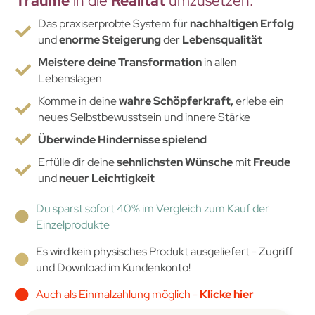
Träume
in die
Realität
umzusetzen.
Das praxiserprobte System für
nachhaltigen Erfolg
und
enorme Steigerung
der
Lebensqualität
Meistere deine Transformation
in allen
Lebenslagen
Komme in deine
wahre Schöpferkraft,
erlebe ein
neues Selbstbewusstsein und innere Stärke
Überwinde Hindernisse spielend
Erfülle dir deine
sehnlichsten Wünsche
mit
Freude
und
neuer Leichtigkeit
Du sparst sofort 40% im Vergleich zum Kauf der
Einzelprodukte
Es wird kein physisches Produkt ausgeliefert - Zugriff
und Download im Kundenkonto!
Auch als Einmalzahlung möglich -
Klicke hier