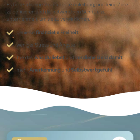
Es bietet dir eine strukturierte Anleitung, um deine Ziele
zu definieren und die notwendigen Schritte zu
unternehmen, um sie zu verwirklichen.
genieße
finanzielle Freiheit
weniger Stress und Ängste
tue das,
was du liebst
und
verdiene Geld damit
mehr
Anerkennung
und
Selbstwertgefühl