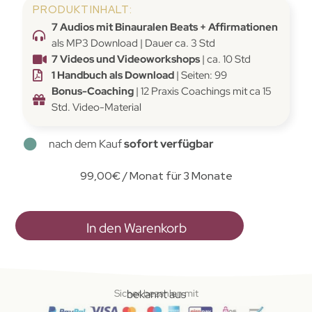
PRODUKTINHALT:
7 Audios mit Binauralen Beats + Affirmationen
als MP3 Download | Dauer ca. 3 Std
7 Videos und Videoworkshops
| ca. 10 Std
1 Handbuch als Download
| Seiten: 99
Bonus-Coaching
| 12 Praxis Coachings mit ca 15
Std. Video-Material
nach dem Kauf
sofort verfügbar
99,00
€
/ Monat für 3 Monate
In den Warenkorb
Sicher bezahlen mit
bekannt aus