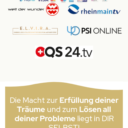
Die Macht zur
Erfüllung deiner
Träume
und zum
Lösen all
deiner Probleme
liegt in DIR
SELBST!