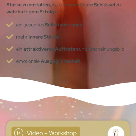
Stärke zu entfalten,
was der
wichtigste Schlüssel
zu
wahrhaftigem Erfolg
ist.
ein gesundes
Selbstvertrauen
mehr
innere Stärke
ein
attraktiveres Auftreten
und Erscheinungsbild
emotionale
Ausgeglichenheit