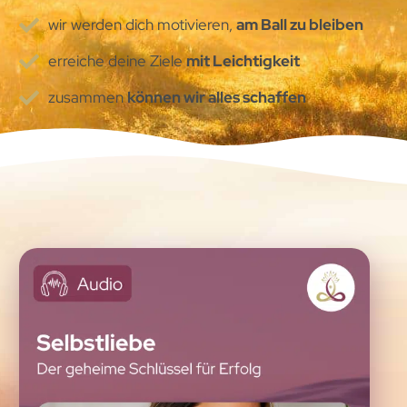
wir werden dich motivieren,
am Ball zu bleiben
erreiche deine Ziele
mit Leichtigkeit
zusammen
können wir alles schaffen