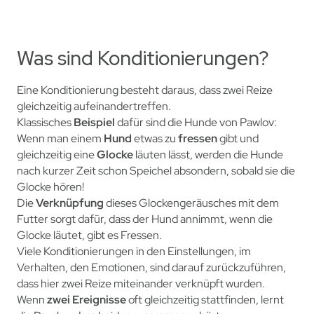
Was sind Konditionierungen?
Eine Konditionierung besteht daraus, das
s zwei Reize
glei
chzeitig aufeinandertreffen.
Klassisches
Beispiel
dafür sind die Hunde von Pawlov:
Wenn man einem
Hund
etwas zu
fressen
gibt und
gleichzeitig eine
Glocke
läut
en lässt, werden die Hunde
nach kurzer Zeit schon Speichel absondern, sobald sie die
Glocke hören!
Die
Verknüpfung
dies
es Glockengeräusches mit dem
Futter sorgt dafür, dass der Hund annimmt, wenn die
Glocke läutet, gibt es Fressen.
Viele
Konditionierungen in
den Einstellungen, im
Verhalten, den Emotionen, sind darauf zurückzuführen,
dass hier
zwei Reize miteinander verknüpft wurden.
Wenn
zwei Ereignisse
oft gleichzeitig stattfinden, lernt