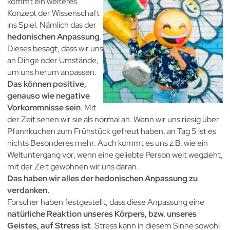
kommt ein weiteres
Konzept der Wissenschaft
ins Spiel. Nämlich das der
hedonischen Anpassung
.
D
ieses besagt, dass wir uns
an Dinge oder Umstände,
um uns herum anpassen.
Das können positive,
genauso wie negative
Vorkommnisse sein
. Mit
der Zeit sehen wir sie als normal an. Wenn wir uns riesig über
Pfannkuchen zum Frühstück gefreut haben, an Tag 5 ist es
nichts Besonderes mehr. Auch kommt es uns z.B. wie ein
Weltuntergang vor, wenn eine geliebte Person weit wegzieht,
mit der Zeit gewöhnen wir uns daran.
Das haben wir alles der hedonischen Anpassung zu
verdanken.
Forscher haben festgestellt, dass diese Anpassung eine
natürliche Reaktion unseres Körpers, bzw. unseres
Geistes, auf Stress ist
. Stress kann in diesem Sinne sowohl