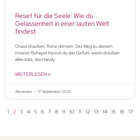
Reset für die Seele: Wie du
Gelassenheit in einer lauten Welt
findest
Chaos draußen, Ruhe drinnen: Der Weg zu deinem
inneren Ruhepol Kennst du das Gefühl, wenn draußen
alles tobt, das Handy
WEITERLESEN »
Alexandra
17. September 2025
1
2
3
4
5
6
7
8
9
10
11
12
13
14
15
16
17