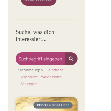
Suche, was dich
interessiert...
Suchanregungen:
Selbstliebe
Willenskraft
Wundercodes
Seelenplan
BEZIEHUNGEN & LIEBE