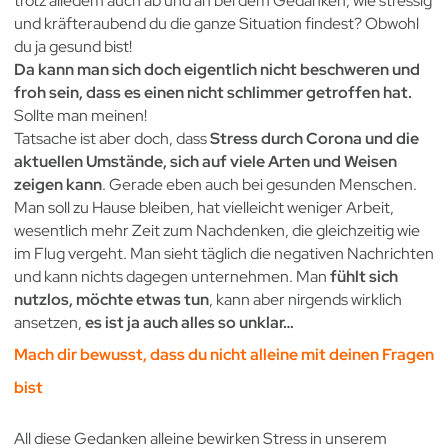
trotz alledem auch ab und an bei dem Gedanken, wie stressig
und kräfteraubend du die ganze Situation findest? Obwohl
du ja gesund bist!
Da kann man sich doch eigentlich nicht beschweren und
froh sein, dass es einen nicht schlimmer getroffen hat.
Sollte man meinen!
Tatsache ist aber doch, dass
Stress durch Corona und die
aktuellen Umstände, sich auf viele Arten und Weisen
zeigen kann
. Gerade eben auch bei gesunden Menschen.
Man soll zu Hause bleiben, hat vielleicht weniger Arbeit,
wesentlich mehr Zeit zum Nachdenken, die gleichzeitig wie
im Flug vergeht. Man sieht täglich die negativen Nachrichten
und kann nichts dagegen unternehmen. Man
fühlt sich
nutzlos, möchte etwas tun
, kann aber nirgends wirklich
ansetzen,
es ist ja auch alles so unklar…
Mach dir bewusst, dass du nicht alleine mit deinen Fragen
bist
All diese Gedanken alleine bewirken Stress in unserem