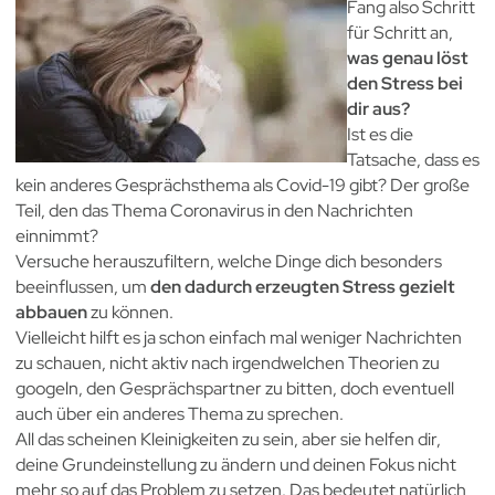
Fang also Schritt
für Schritt an,
was genau löst
den Stress bei
dir aus?
Ist es die
Tatsache, dass es
kein anderes Gesprächsthema als Covid-19 gibt? Der große
Teil, den das Thema Coronavirus in den Nachrichten
einnimmt?
Versuche herauszufiltern, welche Dinge dich besonders
beeinflussen, um
den dadurch erzeugten Stress gezielt
abbauen
zu können.
Vielleicht hilft es ja schon einfach mal weniger Nachrichten
zu schauen, nicht aktiv nach irgendwelchen Theorien zu
googeln, den Gesprächspartner zu bitten, doch eventuell
auch über ein anderes Thema zu sprechen.
All das scheinen Kleinigkeiten zu sein, aber sie helfen dir,
deine Grundeinstellung zu ändern und deinen Fokus nicht
mehr so auf das Problem zu setzen. Das bedeutet natürlich