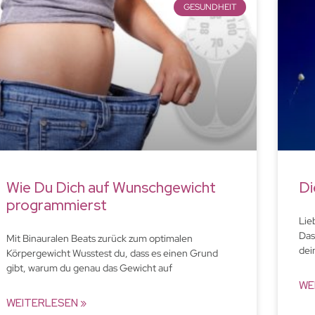
GESUNDHEIT
Wie Du Dich auf Wunschgewicht
Di
programmierst
Lie
Das
Mit Binauralen Beats zurück zum optimalen
dei
Körpergewicht Wusstest du, dass es einen Grund
gibt, warum du genau das Gewicht auf
WE
WEITERLESEN »