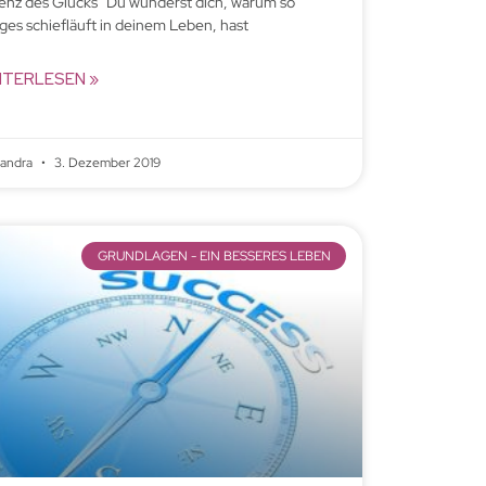
enz des Glücks” Du wunderst dich, warum so
iges schiefläuft in deinem Leben, hast
ITERLESEN »
xandra
3. Dezember 2019
GRUNDLAGEN - EIN BESSERES LEBEN