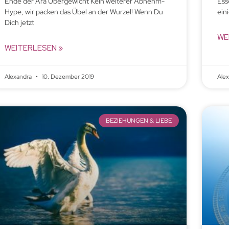
Ende der Ära Übergewicht Kein weiterer Abnehm-
Ess
Hype, wir packen das Übel an der Wurzel! Wenn Du
ein
Dich jetzt
WE
WEITERLESEN »
Alexandra
10. Dezember 2019
Ale
BEZIEHUNGEN & LIEBE