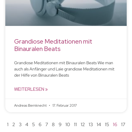
Grandiose Meditationen mit
Binauralen Beats
Grandiose Meditationen mit Binauralen Beats Wie man
auch als Anfänger und Laie grandiose Meditationen mit
der Hilfe von Binauralen Beats
WEITERLESEN »
Andreas Bernknecht
17. Februar 2017
1
2
3
4
5
6
7
8
9
10
11
12
13
14
15
16
17