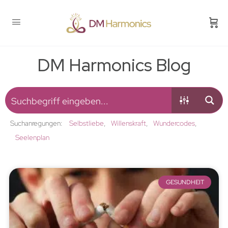
DM Harmonics Blog
Suchanregungen:
Selbstliebe
Willenskraft
Wundercodes
Seelenplan
GESUNDHEIT