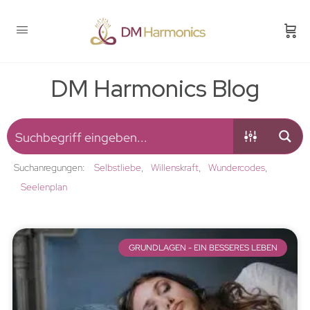
DM Harmonics Blog
Suchanregungen:
Selbstliebe
Willenskraft
Wundercodes
Seelenplan
GRUNDLAGEN - EIN BESSERES LEBEN