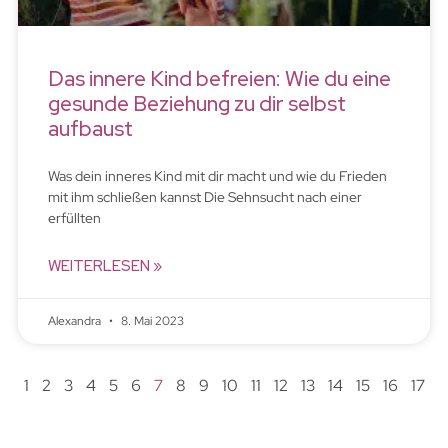
Das innere Kind befreien: Wie du eine
gesunde Beziehung zu dir selbst
aufbaust
Was dein inneres Kind mit dir macht und wie du Frieden
mit ihm schließen kannst Die Sehnsucht nach einer
erfüllten
WEITERLESEN »
Alexandra
8. Mai 2023
1
2
3
4
5
6
7
8
9
10
11
12
13
14
15
16
17