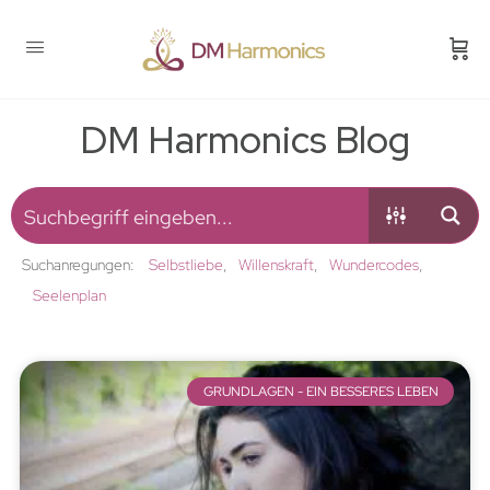
DM Harmonics Blog
Suchanregungen:
Selbstliebe
Willenskraft
Wundercodes
Seelenplan
GRUNDLAGEN - EIN BESSERES LEBEN