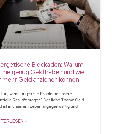
ergetische Blockaden: Warum
r nie genug Geld haben und wie
r mehr Geld anziehen können
 tun, wenn ungelöste Probleme unsere
anzielle Realität prägen? Das liebe Thema Geld.
d ist in unserem Leben allgegenwärtig und
ITERLESEN »