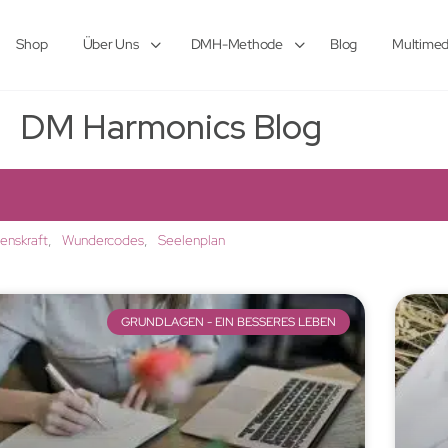
Shop
Über Uns
DMH-Methode
Blog
Multimed
DM Harmonics Blog
lenskraft
Wundercodes
Seelenplan
GRUNDLAGEN - EIN BESSERES LEBEN