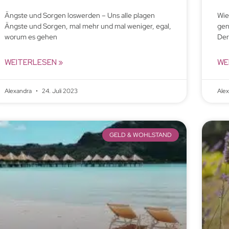
Ängste und Sorgen loswerden – Uns alle plagen
Wie
Ängste und Sorgen, mal mehr und mal weniger, egal,
gen
worum es gehen
Der
WEITERLESEN »
WE
Alexandra
24. Juli 2023
Ale
GELD & WOHLSTAND