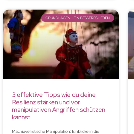
GRUNDLAGEN - EIN BESSERES LEBEN
3 effektive Tipps wie du deine
Resilienz stärken und vor
manipulativen Angriffen schützen
kannst
Machiavellistische Manipulation: Einblicke in die