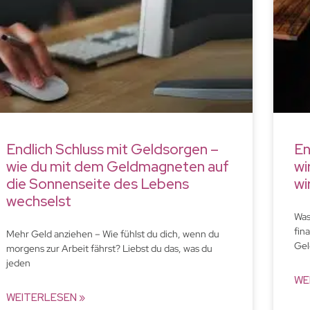
Endlich Schluss mit Geldsorgen –
En
wie du mit dem Geldmagneten auf
wi
die Sonnenseite des Lebens
wi
wechselst
Was
fin
Mehr Geld anziehen – Wie fühlst du dich, wenn du
Gel
morgens zur Arbeit fährst? Liebst du das, was du
jeden
WE
WEITERLESEN »