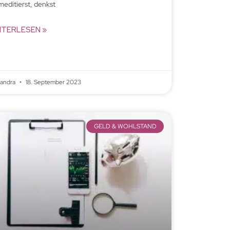
meditierst, denkst
ITERLESEN »
xandra
18. September 2023
GELD & WOHLSTAND