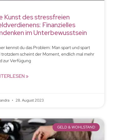
e Kunst des stressfreien
ldverdienens: Finanzielles
denken im Unterbewusstsein
her kennst du das Problem: Man spart und spart
 trotzdem scheint der Moment, endlich mal mehr
d zur Verfügung
ITERLESEN »
xandra
28. August 2023
GELD & WOHLSTAND