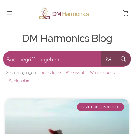
DM Harmonics Blog
Suchanregungen:
Selbstliebe
Willenskraft
Wundercodes
Seelenplan
BEZIEHUNGEN & LIEBE